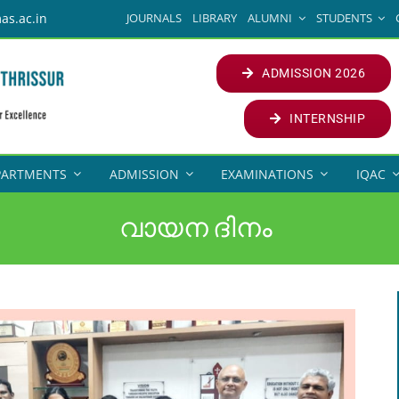
JOURNALS
LIBRARY
ALUMNI
STUDENTS
as.ac.in
ADMISSION 2026
INTERNSHIP
PARTMENTS
ADMISSION
EXAMINATIONS
IQAC
വായന ദിനം