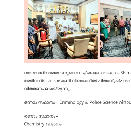
വായനാദിനത്തോടനുബന്ധിച്ച് മലയാളവിഭാഗം SF നട
അഭിവന്ദ്യ മാർ ടോണി നീലങ്കാവിൽ പിതാവ് ,പ്രിൻസ
വിതരണം ചെയ്യുന്നു.
ഒന്നാം സ്ഥാനം – Criminology & Police Science വിഭാ
രണ്ടാം സ്ഥാനം –
Chemistry വിഭാഗം